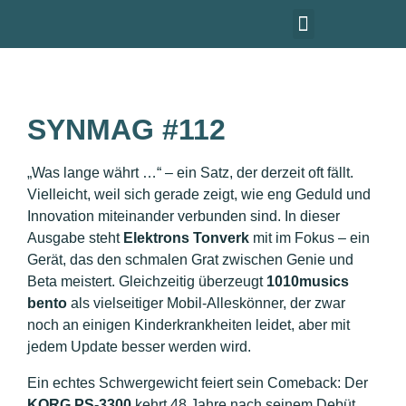
DAS SYNTHESIZER MAGAZIN
SYNMAG #112
„Was lange währt …“ – ein Satz, der derzeit oft fällt.
Vielleicht, weil sich gerade zeigt, wie eng Geduld und
Innovation miteinander verbunden sind. In dieser
Ausgabe steht
Elektrons Tonverk
mit im Fokus – ein
Gerät, das den schmalen Grat zwischen Genie und
Beta meistert. Gleichzeitig überzeugt
1010musics
bento
als vielseitiger Mobil-Alleskönner, der zwar
noch an einigen Kinderkrankheiten leidet, aber mit
jedem Update besser werden wird.
Ein echtes Schwergewicht feiert sein Comeback: Der
KORG PS-3300
kehrt 48 Jahre nach seinem Debüt