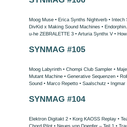
Moog Muse • Erica Synths Nightverb • Intech 
DivKid x Making Sound Machines • Endorphin.
u-he ZEBRALETTE 3 • Arturia Synthx V • How 
SYNMAG #105
Moog Labyrinth • Chompi Club Sampler • Maje
Mutant Machine • Generative Sequenzen • Ro
Sound • Marco Repetto • Saalschutz • Ingmar
SYNMAG #104
Elektron Digitakt 2 • Korg KAOSS Replay • Te
Chord Pilot • Neues von Doepfer – Teil 1 • T