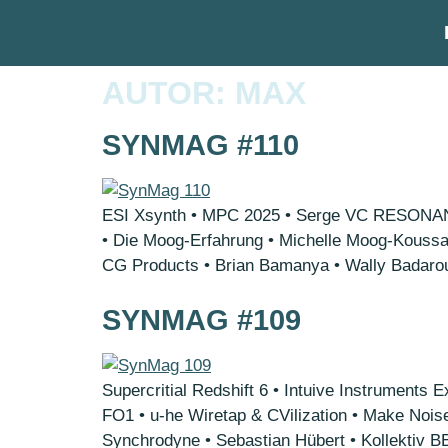
AUTOR:
MAX
SYNMAG #110
ESI Xsynth • MPC 2025 • Serge VC RESONANT
• Die Moog-Erfahrung • Michelle Moog-­Kouss
CG Products • Brian Bamanya • Wally Badarou
SYNMAG #109
Supercritial Redshift 6 • Intuive Instrumen
FO1 • u-he Wiretap & CVilization • Make No
Synchrodyne • Sebastian Hübert • Kollektiv 