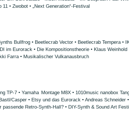
 11 • Zwobot • „Next Generation“-Festival
s Bullfrog • Beetlecrab Vector • Beetlecrab Tempera • IK
IDI im Eurorack • Die Kompositionstheorie • Klaus Weinhold
ikki Farra • Musikalischer Vulkanausbruch
ng TP-7 • Yamaha Montage M8X • 1010music nanobox Tanger
astl/Casper • Etsy und das Eurorack • Andreas Schneider •
Der passende Retro-Synth-Hall? • DIY-Synth & Sound Art Festi