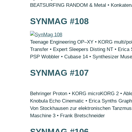
BEATSURFING RANDOM & Metal • Konkatenat
SYNMAG #108
Teenage Engineering OP–XY • KORG multi/poly 
Transfer • Expert Sleepers Disting NT • Erica
PSP Wobbler • Cubase 14 • Synthesizer Muse
SYNMAG #107
Behringer Proton • KORG microKORG 2 • Able
Knobula Echo Cinematic • Erica Synths Graph
Von Stockhausen zur elektronischen Tanzmusik
Maschine 3 • Frank Bretschneider
SYNMAG #106