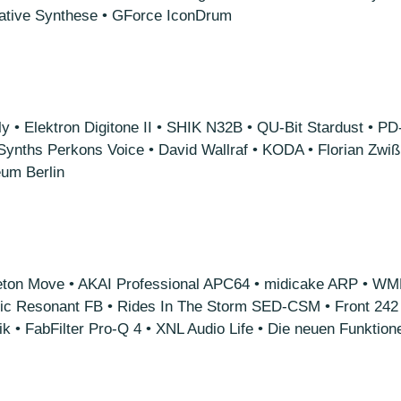
ive Synthese • GForce IconDrum
• Elektron Digitone II • SHIK N32B • QU-Bit Stardust • PD-O
 Synths Perkons Voice • David Wallraf • KODA • Florian Zwi
um Berlin
ton Move • AKAI Professional APC64 • midicake ARP • WMD 
ic Resonant FB • Rides In The Storm SED-CSM • Front 242 •
 • FabFilter Pro-Q 4 • XNL Audio Life • Die neuen Funktione