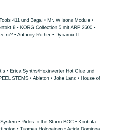
Tools 411 und Bagai • Mr. Wilsons Module •
ntakt 8 • KORG Collection 5 mit ARP 2600 •
tro? • Anthony Rother • Dynamix II
s • Erica Synths/Hexinverter Hot Glue und
PEEL STEMS • Ableton • Joke Lanz • House of
 System • Rides in the Storm BOC • Knobula
ittington • Tuomas Holopainen • Acida Dominga