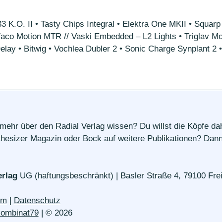
K.O. II • Tasty Chips Integral • Elektra One MKII • Squar
aco Motion MTR // Vaski Embedded – L2 Lights • Triglav M
ay • Bitwig • Vochlea Dubler 2 • Sonic Charge Synplant 2 •
 mehr über den Radial Verlag wissen? Du willst die Köpfe d
esizer Magazin oder Bock auf weitere Publikationen? Dann 
erlag
UG (haftungsbeschränkt) | Basler Straße 4, 79100 Frei
um
|
Datenschutz
kombinat79
| © 2026