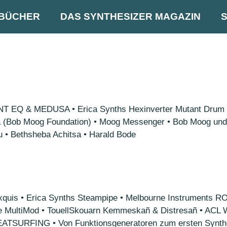
BÜCHER
DAS SYNTHESIZER MAGAZIN
 EQ & MEDUSA • Erica Synths Hexinverter Mutant Drum • 
a (Bob Moog Foundation) • Moog Messenger • Bob Moog und 
 • Bethsheba Achitsa • Harald Bode
ts Exquis • Erica Synths Steampipe • Melbourne Instrumen
ise MultiMod • TouellSkouarn Kemmeskañ & Distresañ • A
BEATSURFING • Von Funktionsgeneratoren zum ersten Synthes