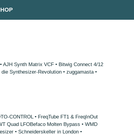
SHOP
AJH Synth Matrix VCF • Bitwig Connect 4/12
die Synthesizer-Revolution • zuggamasta •
ts ROTO-CONTROL • FreqTube FT1 & FreqInOut
CL WT Quad LFOBefaco Molten Bypass • WMD
izer • Schneiderskeller in London •