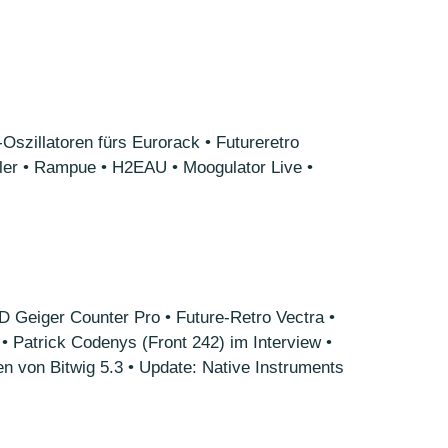
szillatoren fürs Eurorack • Futureretro
ßler • Rampue • H2EAU • Moogulator Live •
Geiger Counter Pro • Future-Retro Vectra •
 Patrick Codenys (Front 242) im Interview •
n von Bitwig 5.3 • Update: Native Instruments