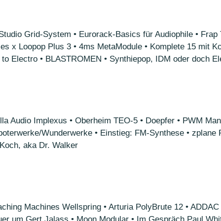
Studio Grid-System • Eurorack-Basics für Audiophile • Frap 
es x Loopop Plus 3 • 4ms MetaModule • Komplete 15 mit Ko
to Electro • BLASTROMEN • Synthiepop, IDM oder doch Elec
lla Audio Implexus • Oberheim TEO-5 • Doepfer • PWM Manti
boterwerke/Wunderwerke • Einstieg: FM-Synthese • zplane 
 Koch, aka Dr. Walker
aching Machines Wellspring • Arturia PolyBrute 12 • ADDAC
rauer um Gert Jalass • Moon Modular • Im Gespräch Paul Wh